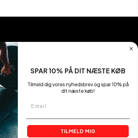
&
&
på
flasker
udstyr
udstyr
Betingelser
Handelsbetingelser
Træningstilbehør & udstyr
Shaker & flasker
Tilbud på udstyr
%
Cookie-og privatlivspolitik
SPAR 10% PÅ DIT NÆSTE KØB
Tilmeld dig vores nyhedsbrev og spar 10% på
dit næste køb!
Email
TILMELD MIG