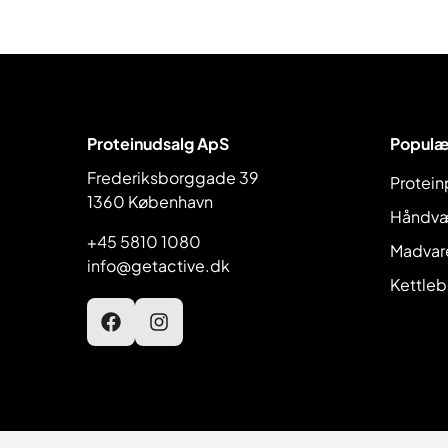
roller
Proteinudsalg ApS
Populæ
Frederiksborggade 39
Protein
1360 København
Elektrolytter
Foam roller
Undertøj
Slyngetræner
Kulhydrater
Kasketter
Håndvæ
+45 5810 1080
Madvar
info@getactive.dk
Kettleb