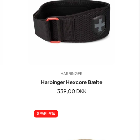
HARBINGER
Harbinger Hexcore Bælte
Normal
339,00 DKK
pris
SPAR -9%