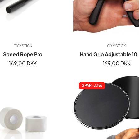
GYMSTICK
GYMSTICK
Speed Rope Pro
Hand Grip Adjustable 1
Normal
169,00 DKK
Normal
169,00 DKK
pris
pris
SPAR -33%