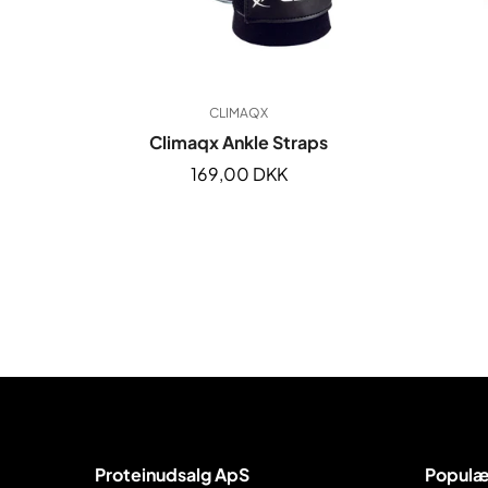
CLIMAQX
Climaqx Ankle Straps
Normal
169,00 DKK
pris
Proteinudsalg ApS
Populæ