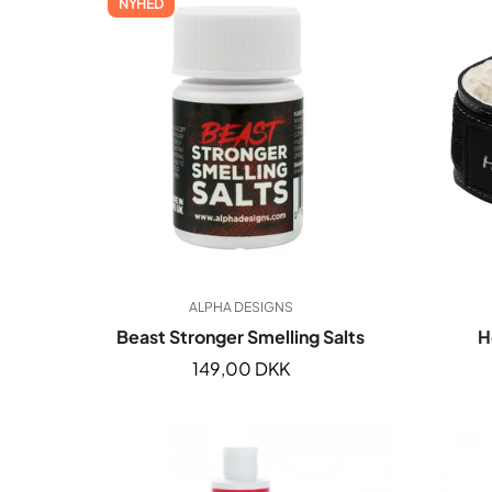
NYHED
roller
Elektrolytter
Foam roller
Undertøj
Slyngetræner
Kulhydrater
Kasketter
ALPHA DESIGNS
Beast Stronger Smelling Salts
H
Normal
149,00 DKK
pris