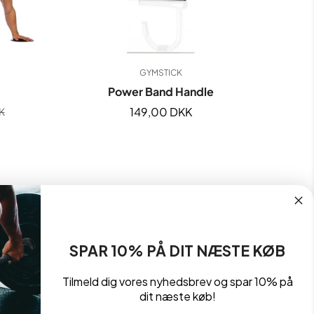
GYMSTICK
Power Band Handle
Normal
149,00 DKK
K
ris
pris
SPAR 10% PÅ DIT NÆSTE KØB
Tilmeld dig vores nyhedsbrev og spar 10% på
dit næste køb!
Betingelser