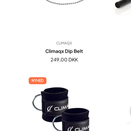
CLIMAQX
Climaqx Dip Belt
Normal
249,00 DKK
pris
NYHED