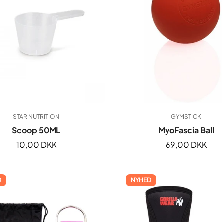
STAR NUTRITION
GYMSTICK
Scoop 50ML
MyoFascia Ball
Normal
10,00 DKK
Normal
69,00 DKK
pris
pris
D
NYHED