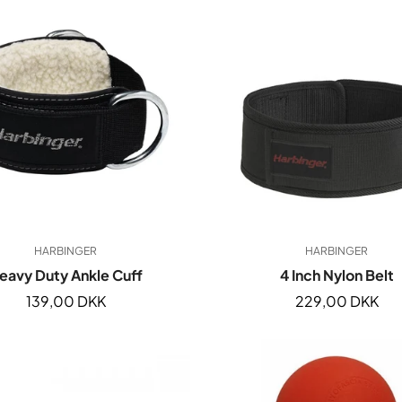
&
på
&
grips
tøj
Tilbehør
Handsker & grips
Træningstasker
Madvarer
Support & Tilbehør
Tilbud på tøj
Bars
%
HARBINGER
HARBINGER
eavy Duty Ankle Cuff
4 Inch Nylon Belt
Normal
139,00 DKK
Normal
229,00 DKK
pris
pris