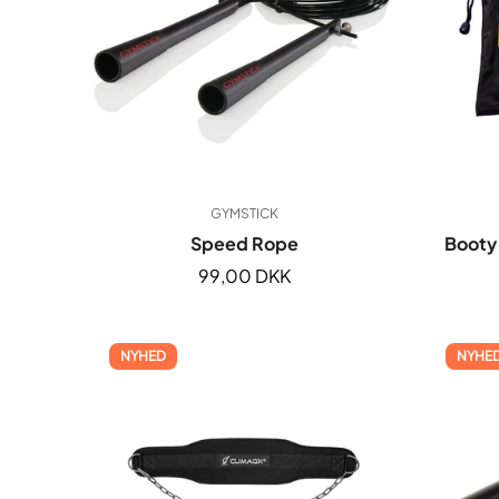
GYMSTICK
Speed Rope
Booty 
Normal
99,00 DKK
pris
NYHED
NYHE