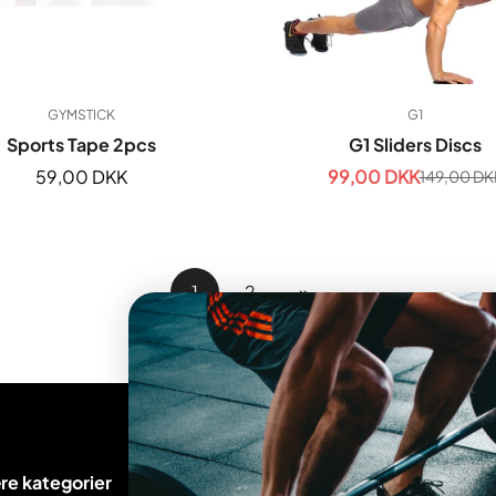
GYMSTICK
G1
Sports Tape 2pcs
G1 Sliders Discs
Normal
59,00 DKK
99,00 DKK
149,00 DK
Udsalgsp
Normal
pris
pris
1
2
»
re kategorier
Kundeservice