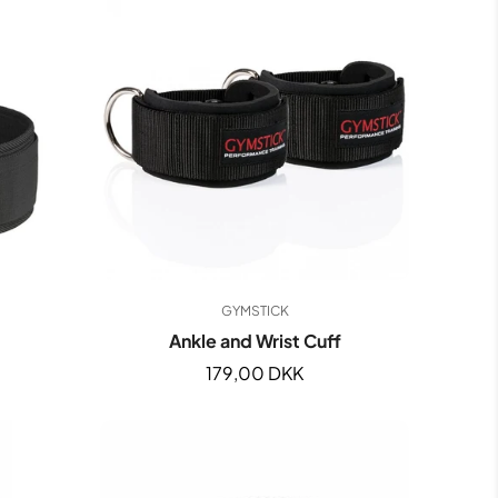
&
&
på
flasker
udstyr
udstyr
Træningstilbehør & udstyr
Shaker & flasker
Tilbud på udstyr
%
GYMSTICK
Ankle and Wrist Cuff
Normal
179,00 DKK
pris