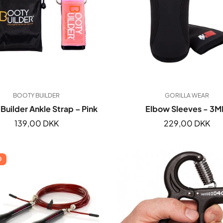
BOOTY BUILDER
GORILLA WEAR
Builder Ankle Strap – Pink
Elbow Sleeves - 3
Normal
139,00 DKK
Normal
229,00 DKK
pris
pris
D