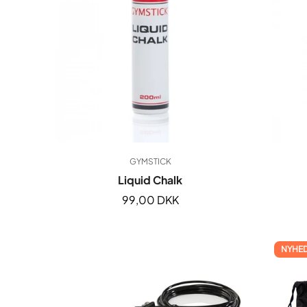
GYMSTICK
Liquid Chalk
Normal
99,00 DKK
pris
NYHE