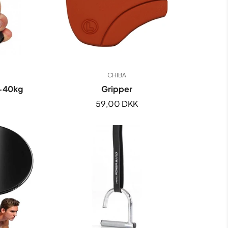
CHIBA
0-40kg
Gripper
Normal
59,00 DKK
pris