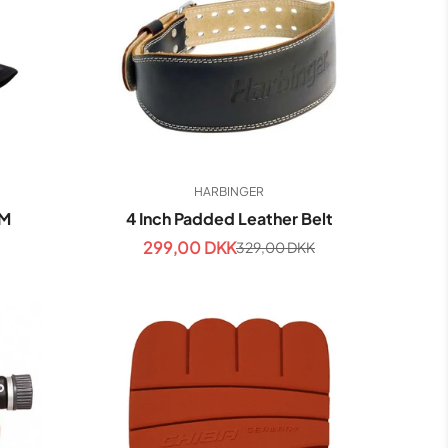
HARBINGER
MM
4 Inch Padded Leather Belt
299,00 DKK
329,00 DKK
Udsalgspris
Normal
pris