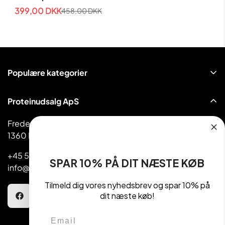
workout
399,00 DKK
458,00 DKK
Udsalgspris
Normal
pris
Populære kategorier
Proteinpulver
Proteinudsalg ApS
Håndvægte & Vægte
Frederiksborggade 39
Madvarer
1360 København
Kettlebell
+45 5810 1080
SPAR 10% PÅ DIT NÆSTE KØB
info@getactive.dk
Tilmeld dig vores nyhedsbrev og spar 10% på
dit næste køb!
Email