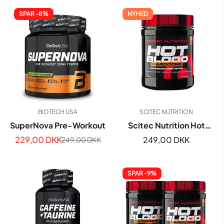
SPAR -8%
NYHED
BIOTECH USA
SCITEC NUTRITION
SuperNova Pre-Workout
Scitec Nutrition Hot
Blood Hardcore 375g
229,00 DKK
Normal
249,00 DKK
249,00 DKK
Udsalgspris
Normal
pris
pris
SPAR -9%