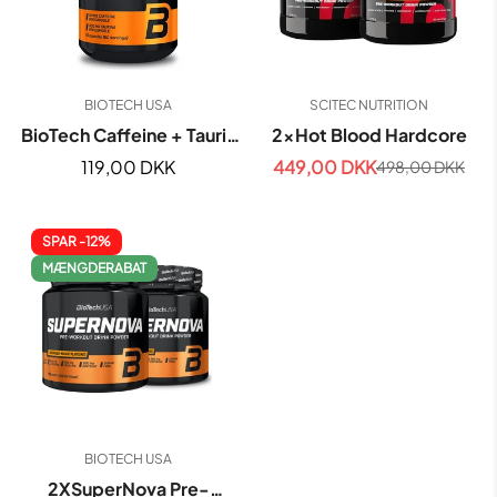
BIOTECH USA
SCITEC NUTRITION
BioTech Caffeine + Taurin
2xHot Blood Hardcore
60Caps
Normal
119,00 DKK
449,00 DKK
498,00 DKK
Udsalgspris
Normal
pris
pris
SPAR -12%
MÆNGDERABAT
BIOTECH USA
2XSuperNova Pre-