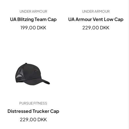
UNDER ARMOUR
UNDER ARMOUR
UA Blitzing Team Cap
UA Armour Vent Low Cap
Normal
199,00 DKK
Normal
229,00 DKK
pris
pris
PURSUE FITNESS
Distressed Trucker Cap
Normal
229,00 DKK
pris