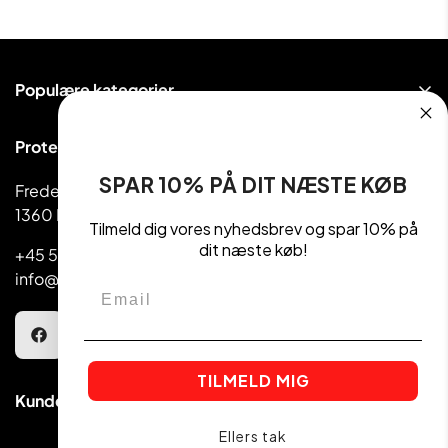
Populære kategorier
Proteinpulver
Proteinudsalg ApS
Håndvægte & Vægte
SPAR 10% PÅ DIT NÆSTE KØB
Frederiksborggade 39
Madvarer
1360 København
Kettlebell
Tilmeld dig vores nyhedsbrev og spar 10% på
dit næste køb!
+45 5810 1080
info@getactive.dk
Email
TILMELD MIG
Kundeservice
Ellers tak
Find en butik