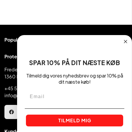
Populære kategorier
Proteinpulver
Proteinudsalg ApS
Håndvægte & Vægte
SPAR 10% PÅ DIT NÆSTE KØB
Frederiksborggade 39
Madvarer
Tilmeld dig vores nyhedsbrev og spar 10% på
1360 København
Kettlebell
dit næste køb!
+45 5810 1080
Email
info@getactive.dk
TILMELD MIG
Kundeservice