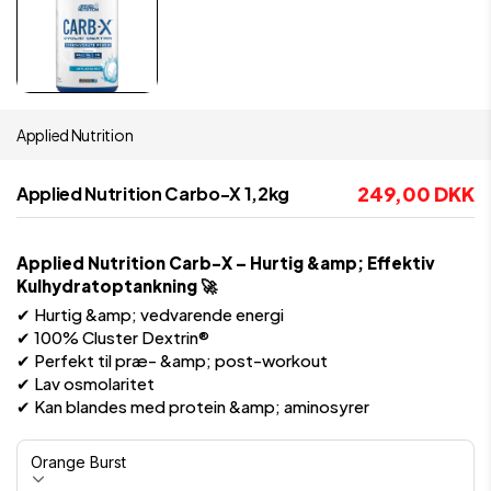
Applied Nutrition
249,00 DKK
Applied Nutrition Carbo-X 1,2kg
Applied Nutrition Carb-X – Hurtig &amp; Effektiv
Kulhydratoptankning 🚀
✔ Hurtig &amp; vedvarende energi
✔ 100% Cluster Dextrin®
✔ Perfekt til præ- &amp; post-workout
✔ Lav osmolaritet
✔ Kan blandes med protein &amp; aminosyrer
Smag
Orange Burst