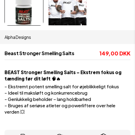
Alpha Designs
149,00 DKK
Beast Stronger Smelling Salts
BEAST Stronger Smelling Salts – Ekstrem fokus og
tænding før dit løft 🧠🔥
- Ekstremt potent smelling salt for øjeblikkeligt fokus
- Ideel til maksløft og konkurrencebrug
- Genlukkelig beholder – lang holdbarhed
- Bruges af seriøse atleter og powerliftere over hele
verden 💥