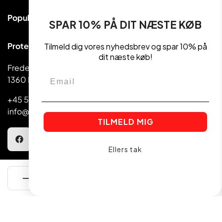
Populære kategorier
SPAR 10% PÅ DIT NÆSTE KØB
Proteinpulver
Proteinudsalg ApS
Tilmeld dig vores nyhedsbrev og spar 10% på
Håndvægte & Vægte
dit næste køb!
Frederiksborggade 39
Madvarer
Email
1360 København
Kettlebell
+45 5810 1080
info@getactive.dk
TILMELD MIG
Ellers tak
Kundeservice
TILFØJ TIL KURVEN
Find en butik
Betingelser
Om os
Handelsbetingelser