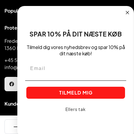
Populære kategorier
Proteinpulver
Proteinudsalg ApS
Håndvægte & Vægte
SPAR 10% PÅ DIT NÆSTE KØB
Frederiksborggade 39
Madvarer
Tilmeld dig vores nyhedsbrev og spar 10% på
1360 København
Kettlebell
dit næste køb!
+45 5810 1080
Email
info@getactive.dk
TILMELD MIG
Kundeservice
Ellers tak
Find en butik
Betingelser
Om os
TILFØJ TIL KURVEN
Handelsbetingelser