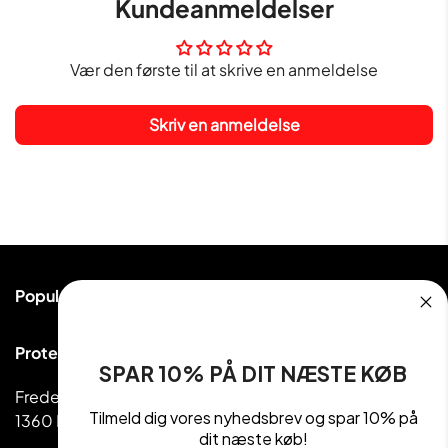
Kundeanmeldelser
Vær den første til at skrive en anmeldelse
Skriv en anmeldelse
Populære kategorier
Proteinpulver
Proteinudsalg ApS
Håndvægte & Vægte
SPAR 10% PÅ DIT NÆSTE KØB
Frederiksborggade 39
Madvarer
Tilmeld dig vores nyhedsbrev og spar 10% på
1360 København
Kettlebell
dit næste køb!