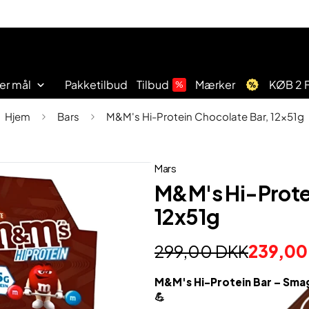
er mål
Pakketilbud
Tilbud
Mærker
KØB 2 F
%
Hjem
Bars
M&M's Hi-Protein Chocolate Bar, 12x51g
Aminosyre
Shorts
Funktionel
Kom
Kreatin
T-
Træningselastikker
Vægttab
udstyr
i
shirts
form
Mars
M&M's Hi-Prote
12x51g
299,00 DKK
239,00
Funktionel udstyr
Kom i form
Aminosyre
Shorts
Træningselastikker
Vægttab
T-shirts
Kreatin
M&M's Hi-Protein Bar – Smag
💪
Madvarer
Træningstasker
Handsker
Bars
Tilbud
Support