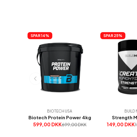
SPAR 
14%
SPAR 
25%
BIOTECH USA
BUILD 
Biotech Protein Power 4kg
Strength 
599,00 DKK
149,00 DKK
699,00 DKK