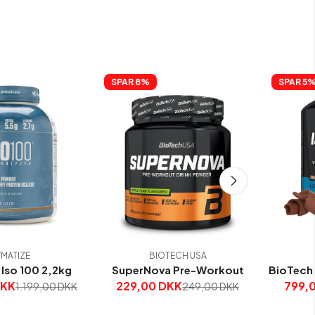
SPAR 
8%
SPAR 
5
MATIZE
BIOTECH USA
Iso 100 2,2kg
SuperNova Pre-Workout
BioTech 
DKK
229,00 DKK
799,
1.199,00 DKK
249,00 DKK