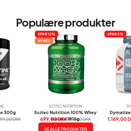
Populære produkter
SPAR 
12%
SPAR 
2%
NYHED
ME
SCITEC NUTRITION
DY
Me 300g
Scitec Nutrition 100% Whey
Dymatize 
699,00 DKK
Isolate 1816g
1.169,00 
199,00 DKK
799,00 DKK
SE ALLE PRODUKTER