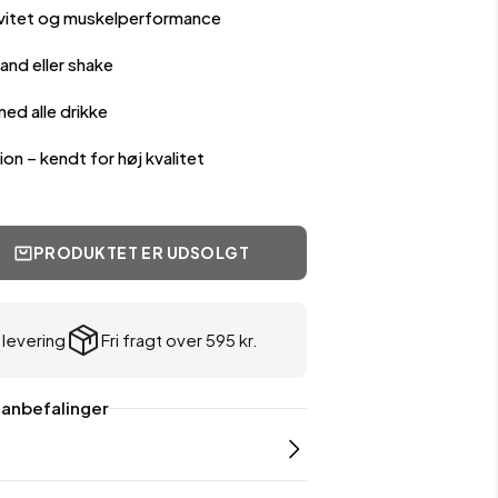
ivitet og muskelperformance
&
&
på
flasker
udstyr
udstyr
vand eller shake
ed alle drikke
on – kendt for høj kvalitet
Træningstilbehør & udstyr
Shaker & flasker
Tilbud på udstyr
%
PRODUKTET ER UDSOLGT
 levering
Fri fragt over 595 kr.
 anbefalinger