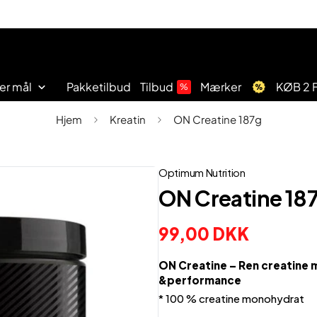
er mål
Pakketilbud
Tilbud
Mærker
KØB 2 F
%
Hjem
Kreatin
ON Creatine 187g
Aminosyre
Shorts
Funktionel
Kom
Kreatin
T-
Træningselastikker
Vægttab
udstyr
i
shirts
form
Optimum Nutrition
ON Creatine 18
99,00 DKK
ON Creatine – Ren creatine 
&performance
Funktionel udstyr
Kom i form
Aminosyre
Shorts
Træningselastikker
Vægttab
T-shirts
Kreatin
* 100 % creatine monohydrat
Madvarer
Træningstasker
Handsker
Bars
Tilbud
Support