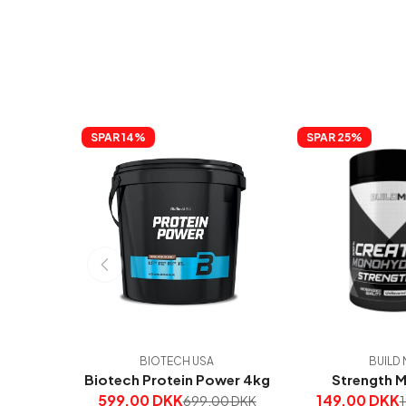
SPAR 
14%
SPAR 
25%
BIOTECH USA
BUILD 
Biotech Protein Power 4kg
Strength 
599,00 DKK
149,00 DKK
699,00 DKK