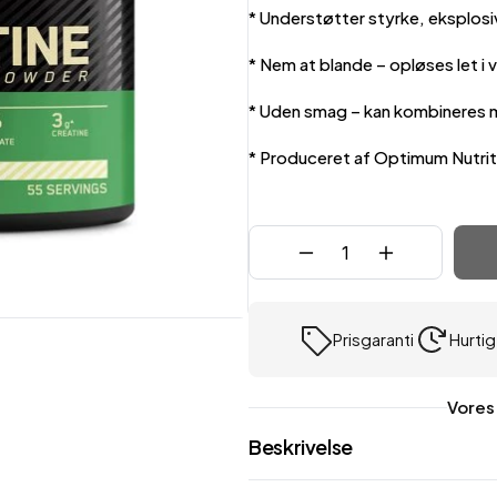
* Understøtter styrke, eksplos
&
på
&
grips
tøj
Tilbehør
* Nem at blande – opløses let i 
* Uden smag – kan kombineres m
* Produceret af Optimum Nutriti
Handsker & grips
Træningstasker
Madvarer
Support & Tilbehør
Tilbud på tøj
Bars
%
Prisgaranti
Hurtig
Vores
Beskrivelse