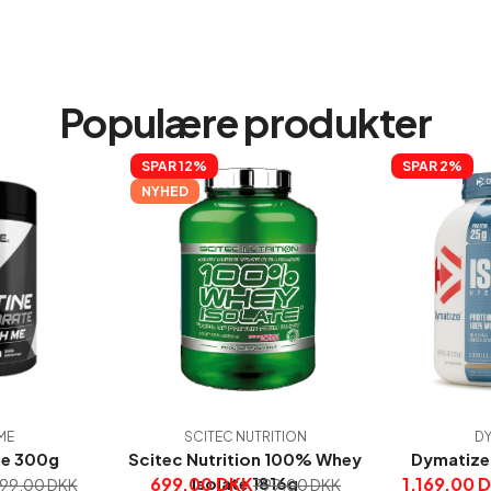
Populære produkter
SPAR 
12%
SPAR 
2%
NYHED
ME
SCITEC NUTRITION
DY
Me 300g
Scitec Nutrition 100% Whey
Dymatize 
699,00 DKK
Isolate 1816g
1.169,00 
199,00 DKK
799,00 DKK