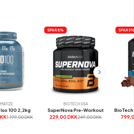
SPAR 
8%
SPAR 
5
MATIZE
BIOTECH USA
Iso 100 2,2kg
SuperNova Pre-Workout
BioTech 
DKK
229,00 DKK
799,
1.199,00 DKK
249,00 DKK