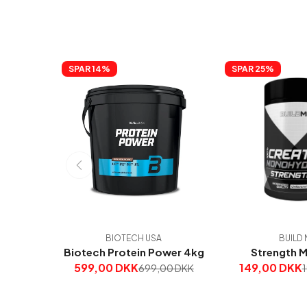
SPAR 
14%
SPAR 
25%
BIOTECH USA
BUILD 
Biotech Protein Power 4kg
Strength 
599,00 DKK
149,00 DKK
699,00 DKK