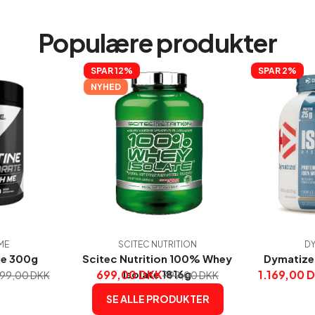
Populære produkter
SPAR 
12%
SPAR 
2%
NYHED
ME
SCITEC NUTRITION
DY
Me 300g
Scitec Nutrition 100% Whey
Dymatize 
699,00 DKK
Isolate 1816g
1.169,00 
199,00 DKK
799,00 DKK
SE ALLE PRODUKTER