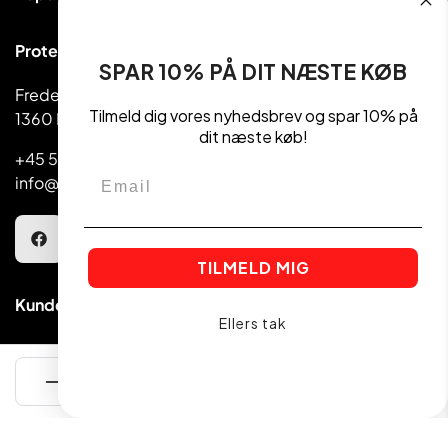
Proteinpulver
Proteinudsalg ApS
Håndvægte & Vægte
SPAR 10% PÅ DIT NÆSTE KØB
Frederiksborggade 39
Madvarer
Tilmeld dig vores nyhedsbrev og spar 10% på
1360 København
Kettlebell
dit næste køb!
+45 5810 1080
Email
info@getactive.dk
TILMELD MIG
Kundeservice
Ellers tak
Find en butik
Betingelser
Om os
TILFØJ TIL KURVEN
Handelsbetingelser
Kontakt os
Cookie-og privatlivspolitik